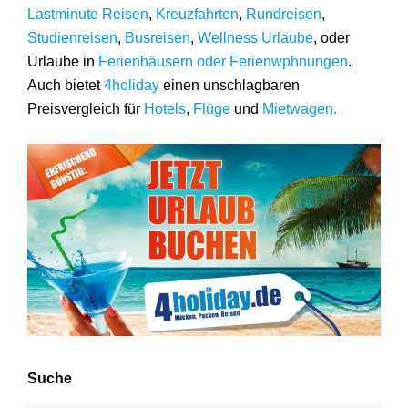
Lastminute Reisen
,
Kreuzfahrten
,
Rundreisen
,
Studienreisen
,
Busreisen
,
Wellness Urlaube
, oder
Urlaube in
Ferienhäusern oder Ferienwphnungen
.
Auch bietet
4holiday
einen unschlagbaren
Preisvergleich für
Hotels
,
Flüge
und
Mietwagen.
Suche