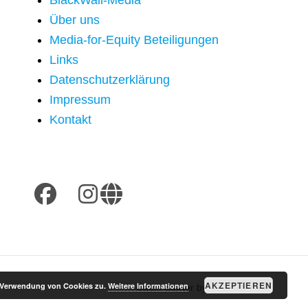
BlackWall-Media
Über uns
Media-for-Equity Beteiligungen
Links
Datenschutzerklärung
Impressum
Kontakt
facebook
mail
instagram
website
AKZEPTIEREN
r Verwendung von Cookies zu.
Weitere Informationen
Catch Starter by
Catch Themes